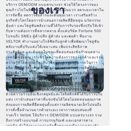
บริการ OEM/ODM แบบครบวงจร ช่วยให้โครงการของ
ของเรา
คุณก้าวไปในทิศทางที่ถูกต้องและเป็นบวก ลดระยะเวลาใน
การจัดซื้อ ลดการสื่อสารและต้นทุนเวลา เราเสริมสร้าง
ธุรกิจทั่วโลกโดยการนำเสนอการผลิตที่ยืดหยุ่น นวัตกรรม
คุ้มค่า และโซลูชันพลังงานที่ได้รับการรับรองซึ่งปรับให้เข้า
กับความต้องการที่หลากหลาย ตั้งแต่บริษัท Fortune 500
ไปจนถึง SMEs ผู้ค้าปลีก ผู้ค้าส่ง และพ่อค้า ทีมงาน
VELTOK ทำงานอย่างใกล้ชิดกับลูกค้าเพื่อพัฒนาโซลูชัน
พลังงานที่ปรับแต่งให้เหมาะสม เพิ่มประสิทธิภาพ
ประสิทธิผล และต้นทุนในขณะที่ตอบสนองข้อกำหนดทาง
เทคนิคของคุณ เราเข้าใจความต้องการของลูกค้าและรวม
ความรู้ที่โดดเด่นเกี่ยวกับวัสดุและความสามารถในการ
ผลิต เราใช้วัสดุเกรดพรีเมียมและกระบวนการผลิตที่ทัน
สมัยเพื่อให้แน่ใจในความทนทาน ความปลอดภัย และการ
ปฏิบัติตามมาตรฐานความปลอดภัยระดับสากล รวมถึง
CE, FCC, RoHS, REACH, UKCA, UL, PSE, KC, RCM
เป็นต้น ทำให้การเข้าสู่ตลาดสำหรับธุรกิจของคุณง่ายขึ้น
ด้วยความร่วมมือเชิงกลยุทธ์และโลจิสติกส์ที่ได้รับการปรับ
แต่ง เรานำเสนอราคาที่แข่งขันได้โดยไม่ลดทอนคุณภาพ
ส่งมอบการผลิตที่ยืดหยุ่นตั้งแต่การผลิตขนาดเล็กไปจนถึง
การสั่งซื้อจำนวนมากด้วยระยะเวลาการตอบสนองที่
รวดเร็ว Veltok ให้บริการ OEM/ODM แบบครบวงจร รวม
ถึงการสร้างแบรนด์ การบรรจุภัณฑ์ และเอกสารทาง
เทคนิค ทำให้กระบวนการจัดซื้อของคุณมีความคล่องตัว
ความมุ่งมั่นของเราต่อความยั่งยืนทำให้เราต้องให้ความ