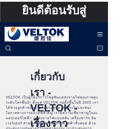
ยินดีต้อนรับสู่
VELTOK
หน้าแรก
ผลิตภัณฑ์
เกี่ยวกับ
เกี่ยวกับเรา
เรา -
ข่าว
VELTOK เป็นผู้ให้บริการโซลูชันแหล่งจ่ายไฟคุณภาพสูง
ระดับโลกชั้นนำ ตั้งแต่ VELTOK ก่อตั้งขึ้นในปี 2005 เรา
VELTOK -
ได้ช่วยลูกค้าหมื่นรายให้ประสบความสำเร็จและชนะ
กรณี
โอกาสทางการตลาดที่สำคัญ เรามีความเชี่ยวชาญในอะ
แดปเตอร์ไฟฟ้า แหล่งจ่ายไฟแบบสลับ เครื่องชาร์จ อิน
เรื่องราว
เวอร์เตอร์ สายเคเบิล และผลิตภัณฑ์ไฟฟ้าทั้งหมด ด้วย
สนับสนุน
ประสบการณ์หลายปีในอุตสาหกรรม เรานำเสนอการ