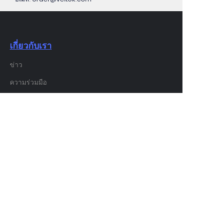
เกี่ยวกับเรา
ข่าว
TH
ความร่วมมือ
บริการลูกค้า
ศูนย์ช่วยเหลือ
ข้อเสนอแนะแต่ละข้อ
ขายบน waimao.163.com
สมาชิก VELTOK