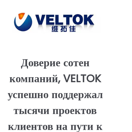
производственные процессы для обеспечения
долговечности, безопасности и соответствия
международным стандартам безопасности,
включая CE, FCC, RoHS, REACH, UKCA, UL, PSE,
KC, RCM и т.д., упрощая выход на рынок для
вашего бизнеса. Благодаря стратегическим
партнерствам и оптимизированной логистике мы
предлагаем конкурентоспособные цены без
ущерба для качества, обеспечивая гибкое
производство от малых партий до массовых
Доверие сотен
заказов с быстрыми сроками выполнения. Veltok
предоставляет комплексные услуги OEM/ODM,
включая брендинг, упаковку и техническую
компаний, VELTOK
документацию, упрощая ваш процесс закупок.
Наша приверженность устойчивому развитию
побуждает нас придавать приоритет экологически
успешно поддержал
чистым дизайнам, сокращая потери энергии и
использование опасных материалов, исследуя
новые технологии. VELTOK обеспечивает
тысячи проектов
надежность, устойчивость и партнерство,
поддерживая ваши проекты гибкими решениями,
которые соответствуют высоким стандартам
клиентов на пути к
производительности, безопасности и
доступности. Свяжитесь с нами, чтобы обсудить