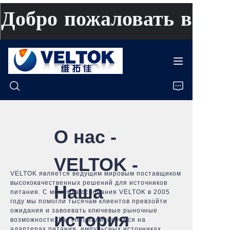
Добро пожаловать в
VELTOK
Главная
Продукты
О нас -
О нас
VELTOK -
Новости
VELTOK является ведущим мировым поставщиком
высококачественных решений для источников
Наша
питания. С момента основания VELTOK в 2005
Случаи
году мы помогли тысячам клиентов превзойти
ожидания и завоевать ключевые рыночные
история
возможности. Мы специализируемся на
Поддержка
адаптерах питания, импульсных источниках