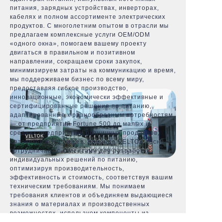
питания, зарядных устройствах, инверторах,
кабелях и полном ассортименте электрических
продуктов. С многолетним опытом в отрасли мы
предлагаем комплексные услуги OEM/ODM
«одного окна», помогаем вашему проекту
двигаться в правильном и позитивном
направлении, сокращаем сроки закупок,
минимизируем затраты на коммуникацию и время,
мы поддерживаем бизнес по всему миру,
предоставляя гибкое производство,
инновационные, экономически эффективные и
сертифицированные решения по питанию,
адаптированные к разнообразным потребностям
— от предприятий Fortune 500 до малых и
средних предприятий, розничных продавцов,
оптовиков и торговцев. Команда VELTOK тесно
сотрудничает с клиентами для разработки
индивидуальных решений по питанию,
оптимизируя производительность,
эффективность и стоимость, соответствуя вашим
техническим требованиям. Мы понимаем
требования клиентов и объединяем выдающиеся
знания о материалах и производственных
возможностях, используем компоненты из
материалов высшего качества и передовые