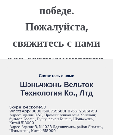
ваши требования и получить индивидуальное
победе.
предложение.
Пожалуйста,
свяжитесь с нами
для сотрудничества.
Свяжитесь с нами
Шэньчжэнь Вельток
Технология Ко., Лтд
Skype: beckone53
WhatsApp: 0086 15807556681 0755-25361758
Адрес: Здание D&E, Промышленная зона Хонгванг,
бульвар Баоань, Гушу, район Банань, Шэньчжэнь,
Китай 518000
Адрес: Здание B, № 1028 Дадзинчуань, район Яньтянь,
Шэньчжэнь, Китай 518000