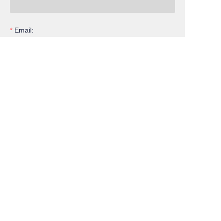
PT
Email:
Consulta
Envie agora
Cooperação