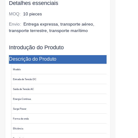
Detalhes essenciais
MOQ
:
10 pieces
Envio
:
Entrega expressa, transporte aéreo,
transporte terrestre, transporte marítimo
Introdução do Produto
Descrição do Produto
Modelo
Entrada de Tensão DC
Saída de Tensão AC
Energia Contínua
Surge Power
Forma de onda
Eficiência