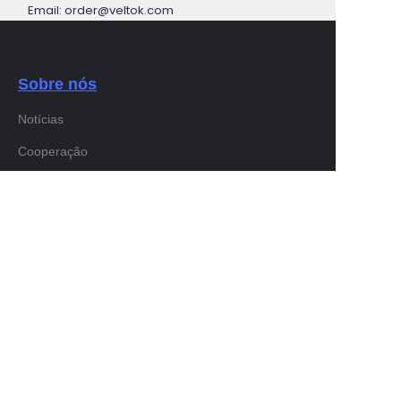
Email: order@veltok.com
Sobre nós
Notícias
PT
Cooperação
Serviços ao cliente
Centro de Ajuda
Feedback
Venda em waimao.163.com
Membro VELTOK