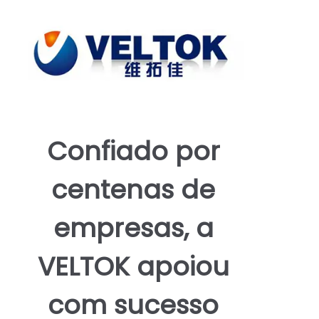
negócio. Com parcerias estratégicas e logística
otimizada, oferecemos preços competitivos sem
comprometer a qualidade, entregando produção
flexível desde pequenos lotes até pedidos em
massa com prazos de entrega rápidos. A Veltok
fornece serviços abrangentes de OEM/ODM,
incluindo branding, embalagem e documentação
técnica, agilizando seu processo de aquisição.
Nosso compromisso com a sustentabilidade nos
leva a priorizar designs ecológicos, reduzindo o
Confiado por
desperdício de energia e materiais perigosos,
enquanto exploramos tecnologias emergentes. A
VELTOK entrega confiabilidade, sustentabilidade e
centenas de
parceria, impulsionando seus projetos com
soluções flexíveis que atendem aos altos padrões
de desempenho, segurança e acessibilidade. Entre
empresas, a
em contato conosco para discutir suas
necessidades e obter um orçamento personalizado.
VELTOK apoiou
com sucesso