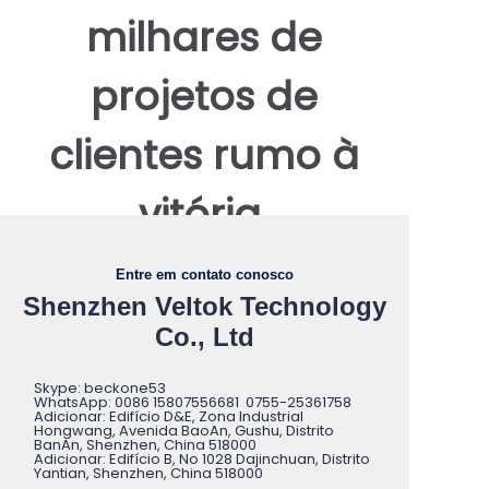
milhares de
projetos de
clientes rumo à
vitória.
Por favor, entre
Entre em contato conosco
Shenzhen Veltok Technology
em contato
Co., Ltd
conosco para
Skype: beckone53
WhatsApp: 0086 15807556681 0755-25361758
Adicionar: Edifício D&E, Zona Industrial
Hongwang, Avenida BaoAn, Gushu, Distrito
cooperação.
BanAn, Shenzhen, China 518000
Adicionar: Edifício B, No 1028 Dajinchuan, Distrito
Yantian, Shenzhen, China 518000