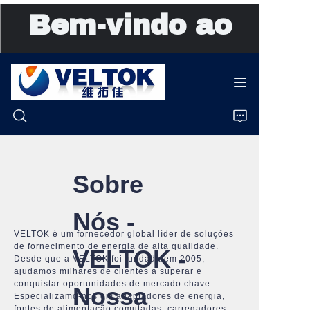
Bem-vindo ao
VELTOK
Início
Produtos
Sobre
Sobre Nós
Nós -
Notícias
VELTOK é um fornecedor global líder de soluções
de fornecimento de energia de alta qualidade.
VELTOK -
Desde que a VELTOK foi fundada em 2005,
Casos
ajudamos milhares de clientes a superar e
conquistar oportunidades de mercado chave.
Nossa
Especializamo-nos em adaptadores de energia,
Suporte
fontes de alimentação comutadas, carregadores,