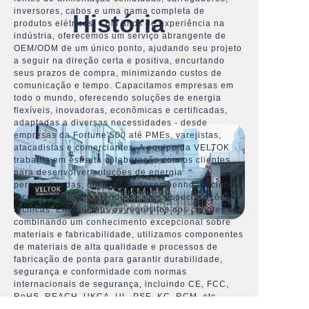
inversores, cabos e uma gama completa de
História
produtos elétricos. Com anos de experiência na
indústria, oferecemos um serviço abrangente de
OEM/ODM de um único ponto, ajudando seu projeto
a seguir na direção certa e positiva, encurtando
seus prazos de compra, minimizando custos de
comunicação e tempo. Capacitamos empresas em
todo o mundo, oferecendo soluções de energia
flexíveis, inovadoras, econômicas e certificadas,
adaptadas a diversas necessidades - desde
empresas da Fortune 500 até PMEs, varejistas,
atacadistas e comerciantes. A equipe da VELTOK
trabalha em estreita colaboração com os clientes
para desenvolver soluções de energia
personalizadas, otimizando desempenho, eficiência
e custo, enquanto atende às suas especificações
técnicas. Entendemos os requisitos dos clientes e,
combinando um conhecimento excepcional sobre
materiais e fabricabilidade, utilizamos componentes
de materiais de alta qualidade e processos de
fabricação de ponta para garantir durabilidade,
segurança e conformidade com normas
internacionais de segurança, incluindo CE, FCC,
RoHS, REACH, UKCA, UL, PSE, KC, RCM, etc.,
simplificando a entrada no mercado para o seu