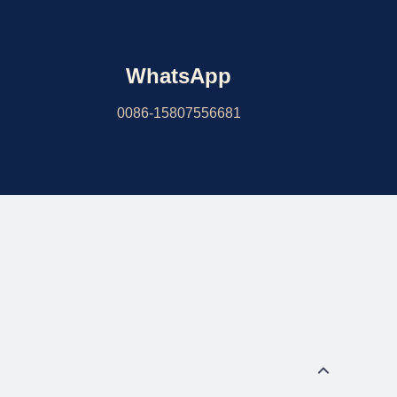
WhatsApp
0086-15807556681