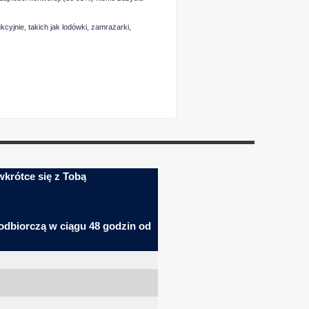
yjnie, takich jak lodówki, zamrażarki,
 wkrótce się z Tobą
 odbiorczą
w ciągu 48 godzin od