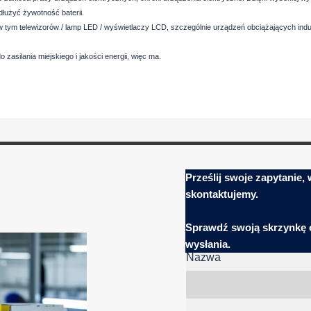
łużyć żywotność baterii.
tym telewizorów / lamp LED / wyświetlaczy LCD, szczególnie urządzeń obciążających indukc
 zasilania miejskiego i jakości energii, więc ma.
Prześlij swoje zapytanie,
skontaktujemy.
Sprawdź swoją skrzynkę
wysłania.
Nazwa