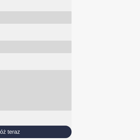
łóż teraz