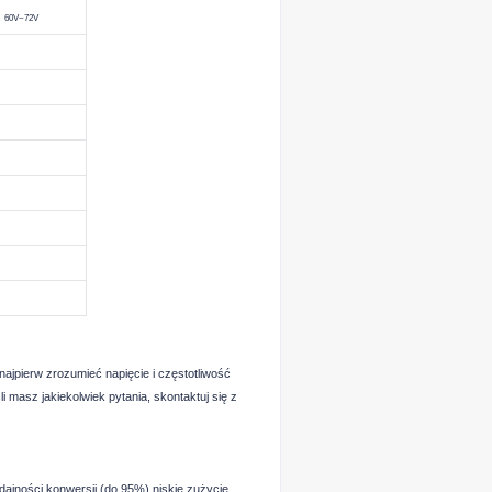
60V
~72V
ajpierw zrozumieć napięcie i częstotliwość
 masz jakiekolwiek pytania, skontaktuj się z
wydajności konwersji (do 95%) niskie zużycie