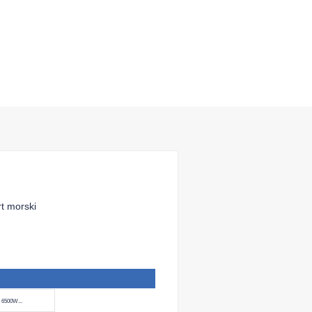
rt morski
6500W...