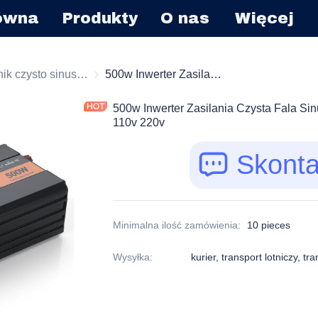
łówna
Produkty
O nas
Więcej
Falownik czysto sinusoidalny
Falownik czysto sinusoidalny
500w Inwerter Zasilania Czysta Fala Sinusoidalna Inwerter 12v 24v 48v Do 110v 220v
500w Inwerter Zasilania Czysta Fala Sin
110v 220v
Skonta
Minimalna ilość zamówienia
:
10 pieces
Wysyłka
:
kurier, transport lotniczy, t