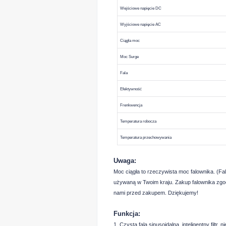
Wejściowe napięcie DC
Wyjściowe napięcie AC
Ciągła moc
Moc Surge
Fala
Efektywność
Frenkwencja
Temperatura robocza
Temperatura przechowywania
Uwaga:
Moc ciągła to rzeczywista moc falownika. (Fa
używaną w Twoim kraju. Zakup falownika zgodn
nami przed zakupem. Dziękujemy!
Funkcja:
1. Czysta fala sinusoidalna, inteligentny filt