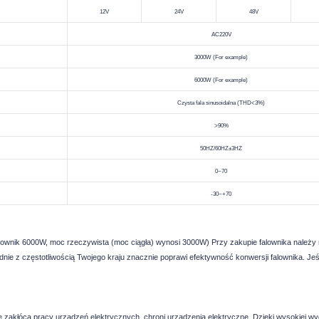
12V
24V
48V
AC220V
3000W
(For example)
6000W
(For example)
Czysta fala sinusoidalna (THD<3%)
>90%
50HZ/60HZ±3HZ
0~70
-30~+70
lownik 6000W, moc rzeczywista (moc ciągła) wynosi 3000W) Przy zakupie falownika należy n
ie z częstotliwością Twojego kraju znacznie poprawi efektywność konwersji falownika. Jeśli
r, nie zakłóca pracy urządzeń elektrycznych, chroni urządzenia elektryczne. Dzięki wysokiej 