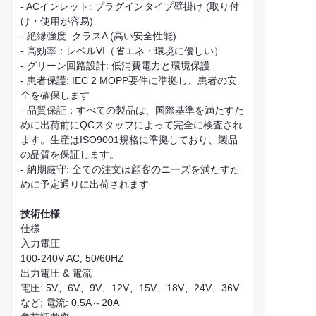
- ACインレット: プラグインタイプ壁掛け (取り付
け・使用が容易)
- 絶縁強度: クラスA (高い安全性能)
- 高効率：レベルVI（省エネ・環境に優しい）
- グリーン回路設計: 低消費電力と環境保護
- 患者保護: IEC 2 MOPP要件に準拠し、患者の安
全を確保します
- 品質保証：すべての製品は、国際基準を満たすた
めに出荷前にQCスタッフによって完全に検査され
ます。生産はISO9001規格に準拠しており、製品
の品質を保証します。
- 納期厳守: 全ての注文は顧客のニーズを満たすた
めに予定通りに出荷されます
技術仕様
仕様
入力電圧
100-240V AC, 50/60HZ
出力電圧 & 電流
電圧: 5V、6V、9V、12V、15V、18V、24V、36V
など; 電流: 0.5A～20A