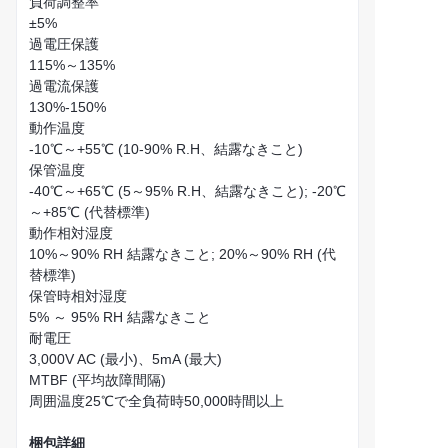
負荷調整率
±5%
過電圧保護
115%～135%
過電流保護
130%-150%
動作温度
-10℃～+55℃ (10-90% R.H、結露なきこと)
保管温度
-40℃～+65℃ (5～95% R.H、結露なきこと); -20℃
～+85℃ (代替標準)
動作相対湿度
10%～90% RH 結露なきこと; 20%～90% RH (代
替標準)
保管時相対湿度
5% ～ 95% RH 結露なきこと
耐電圧
3,000V AC (最小)、5mA (最大)
MTBF (平均故障間隔)
周囲温度25℃で全負荷時50,000時間以上
梱包詳細