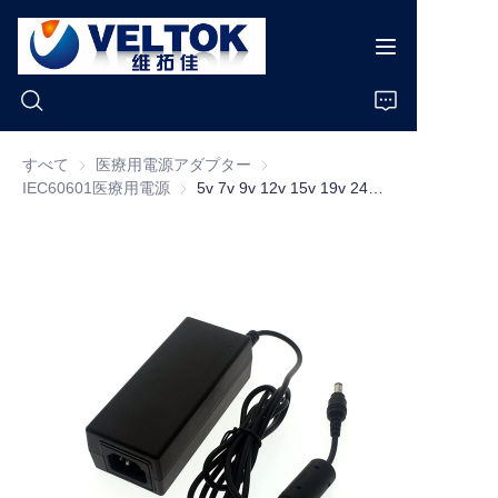
すべて
医療用電源アダプター
医療用電源アダプター
IEC60601医療用電源
IEC60601医療用電源
5v 7v 9v 12v 15v 19v 24v 36v デスクトップスイッチングアダプター 医療グレード電源供給 Iec60601
ホーム
製品
私たちについて
ニュース
ケース
サポート