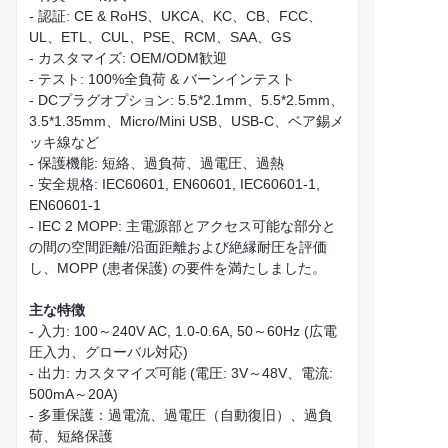
- 認証: CE & RoHS、UKCA、KC、CB、FCC、
UL、ETL、CUL、PSE、RCM、SAA、GS
- カスタマイズ: OEM/ODM歓迎
- テスト: 100%全負荷 & バーンインテスト
- DCプラグオプション: 5.5*2.1mm、5.5*2.5mm、
3.5*1.35mm、Micro/Mini USB、USB-C、ベア錫メ
ッキ線など
- 保護機能: 短絡、過負荷、過電圧、過熱
- 安全規格: IEC60601, EN60601, IEC60601-1,
EN60601-1
- IEC 2 MOPP: 主電源部とアクセス可能な部分と
の間の空間距離/沿面距離および絶縁耐圧を評価
し、MOPP (患者保護) の要件を満たしました。
主な特徴
- 入力: 100～240V AC, 1.0-0.6A, 50～60Hz (広電
圧入力、グローバル対応)
- 出力: カスタマイズ可能 (電圧: 3V～48V、電流:
500mA～20A)
- 多重保護：過電流、過電圧（自動復旧）、過負
荷、短絡保護