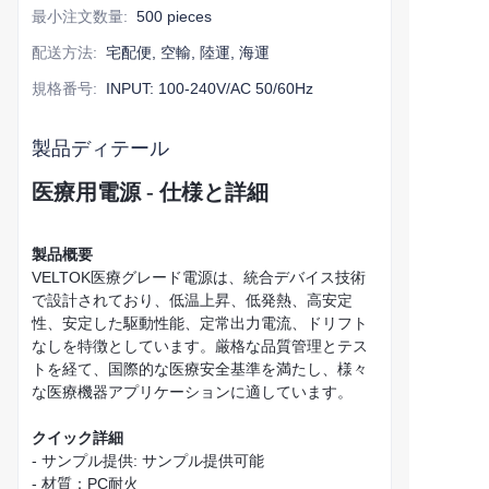
最小注文数量
:
500 pieces
配送方法
:
宅配便, 空輸, 陸運, 海運
規格番号
:
INPUT: 100-240V/AC 50/60Hz
製品ディテール
医療用電源 - 仕様と詳細
製品概要
VELTOK医療グレード電源は、統合デバイス技術
で設計されており、低温上昇、低発熱、高安定
性、安定した駆動性能、定常出力電流、ドリフト
なしを特徴としています。厳格な品質管理とテス
トを経て、国際的な医療安全基準を満たし、様々
な医療機器アプリケーションに適しています。
クイック詳細
- サンプル提供: サンプル提供可能
- 材質：PC耐火